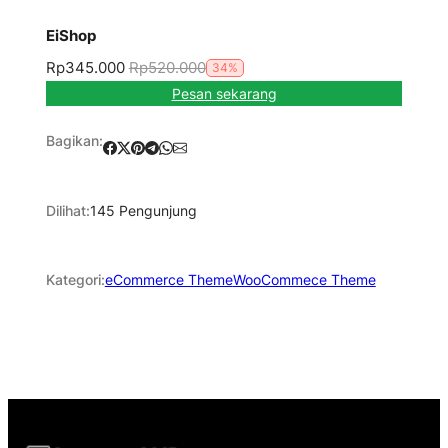
EiShop
Rp345.000
Rp520.000
34%
Pesan sekarang
Bagikan:
Share on Facebook
Share on X
Share on Pinterest
Share on Telegram
Share on WhatsApp
Share on Email
Dilihat:
145
Pengunjung
eCommerce Theme
WooCommece Theme
Kategori: