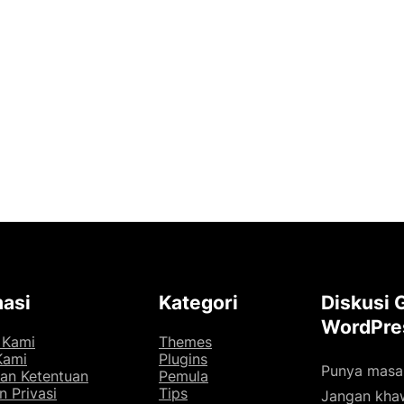
masi
Kategori
Diskusi 
WordPre
 Kami
Themes
Kami
Plugins
Punya masa
dan Ketentuan
Pemula
n Privasi
Tips
Jangan kha