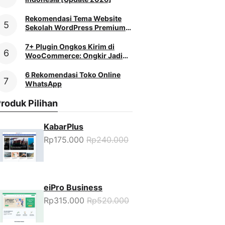
Rekomendasi Tema Website
Sekolah WordPress Premium
[2026]
7+ Plugin Ongkos Kirim di
WooCommerce: Ongkir Jadi
Mudah
6 Rekomendasi Toko Online
WhatsApp
roduk Pilihan
KabarPlus
Rp175.000
Rp240.000
eiPro Business
Rp315.000
Rp520.000