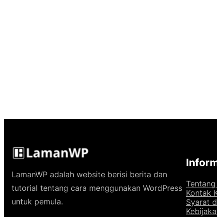
Infor
LamanWP adalah website berisi berita dan
Tentang
tutorial tentang cara menggunakan WordPress
Kontak 
untuk pemula.
Syarat 
Kebijaka