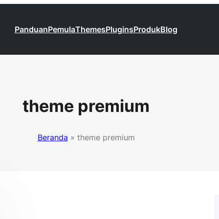
Panduan
Pemula
Themes
Plugins
Produk
Blog
theme premium
Beranda
»
theme premium