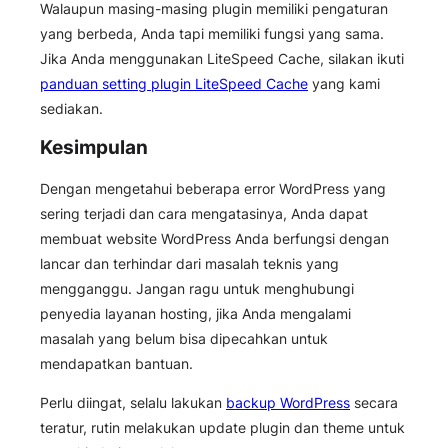
Walaupun masing-masing plugin memiliki pengaturan
yang berbeda, Anda tapi memiliki fungsi yang sama.
Jika Anda menggunakan LiteSpeed Cache, silakan ikuti
panduan setting plugin LiteSpeed Cache
yang kami
sediakan.
Kesimpulan
Dengan mengetahui beberapa error WordPress yang
sering terjadi dan cara mengatasinya, Anda dapat
membuat website WordPress Anda berfungsi dengan
lancar dan terhindar dari masalah teknis yang
mengganggu. Jangan ragu untuk menghubungi
penyedia layanan hosting, jika Anda mengalami
masalah yang belum bisa dipecahkan untuk
mendapatkan bantuan.
Perlu diingat, selalu lakukan
backup WordPress
secara
teratur, rutin melakukan update plugin dan theme untuk