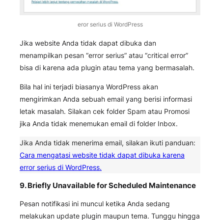
eror serius di WordPress
Jika website Anda tidak dapat dibuka dan
menampilkan pesan “error serius” atau “critical error”
bisa di karena ada plugin atau tema yang bermasalah.
Bila hal ini terjadi biasanya WordPress akan
mengirimkan Anda sebuah email yang berisi informasi
letak masalah. Silakan cek folder Spam atau Promosi
jika Anda tidak menemukan email di folder Inbox.
Jika Anda tidak menerima email, silakan ikuti panduan:
Cara mengatasi website tidak dapat dibuka karena
error serius di WordPress.
9. Briefly Unavailable for Scheduled Maintenance
Pesan notifikasi ini muncul ketika Anda sedang
melakukan update plugin maupun tema. Tunggu hingga