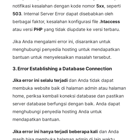
notifikasi kesalahan dengan kode nomor
5xx
, seperti
503
. Internal Server Error dapat disebabkan oleh
berbagai faktor, kesalahan konfigurasi file
.htaccess
atau versi
PHP
yang tidak diupdate ke versi terbaru.
Jika Anda mengalami error ini, disarankan untuk
menghubungi penyedia hosting untuk mendapatkan
bantuan untuk menyelesaikan masalah tersebut.
3. Error Establishing a Database Connection
Jika error ini selalu terjadi
dan Anda tidak dapat
membuka website baik di halaman admin atau halaman
home, periksa kembali koneksi database dan pastikan
server database berfungsi dengan baik. Anda dapat
menghubungi penyedia hosting Anda untuk
mendapatkan bantuan.
Jika error ini hanya terjadi beberapa kali
dan Anda
masih bisa membuka halaman admin di lain waktu,