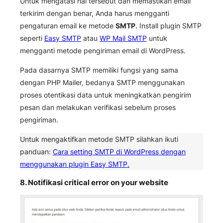
Untuk mengatasi hal tersebut dan memastikan email
terkirim dengan benar, Anda harus mengganti
pengaturan email ke metode
SMTP
. Install plugin SMTP
seperti
Easy SMTP
atau
WP Mail SMTP
untuk
mengganti metode pengiriman email di WordPress.
Pada dasarnya SMTP memiliki fungsi yang sama
dengan PHP Mailer, bedanya SMTP menggunakan
proses otentikasi data untuk meningkatkan pengirim
pesan dan melakukan verifikasi sebelum proses
pengiriman.
Untuk mengaktifkan metode SMTP silahkan ikuti
panduan:
Cara setting SMTP di WordPress dengan
menggunakan plugin Easy SMTP.
8. Notifikasi critical error on your website