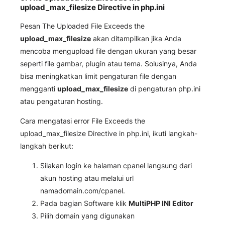
upload_max_filesize Directive in php.ini
Pesan The Uploaded File Exceeds the
upload_max_filesize
akan ditampilkan jika Anda
mencoba mengupload file dengan ukuran yang besar
seperti file gambar, plugin atau tema. Solusinya, Anda
bisa meningkatkan limit pengaturan file dengan
mengganti
upload_max_filesize
di pengaturan php.ini
atau pengaturan hosting.
Cara mengatasi error File Exceeds the
upload_max_filesize Directive in php.ini, ikuti langkah-
langkah berikut:
Silakan login ke halaman cpanel langsung dari
akun hosting atau melalui url
namadomain.com/cpanel
.
Pada bagian Software klik
MultiPHP INI Editor
Pilih domain yang digunakan