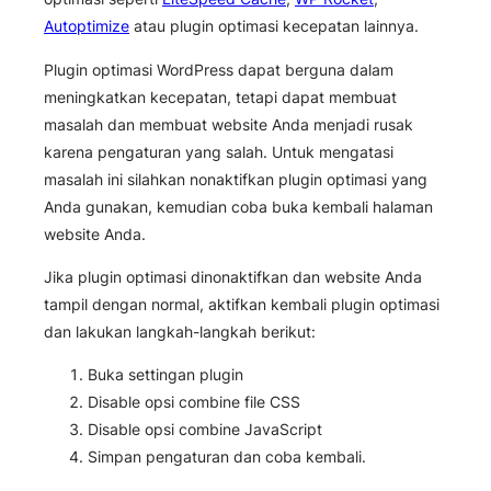
Autoptimize
atau plugin optimasi kecepatan lainnya.
Plugin optimasi WordPress dapat berguna dalam
meningkatkan kecepatan, tetapi dapat membuat
masalah dan membuat website Anda menjadi rusak
karena pengaturan yang salah. Untuk mengatasi
masalah ini silahkan nonaktifkan plugin optimasi yang
Anda gunakan, kemudian coba buka kembali halaman
website Anda.
Jika plugin optimasi dinonaktifkan dan website Anda
tampil dengan normal, aktifkan kembali plugin optimasi
dan lakukan langkah-langkah berikut:
Buka settingan plugin
Disable opsi combine file CSS
Disable opsi combine JavaScript
Simpan pengaturan dan coba kembali.