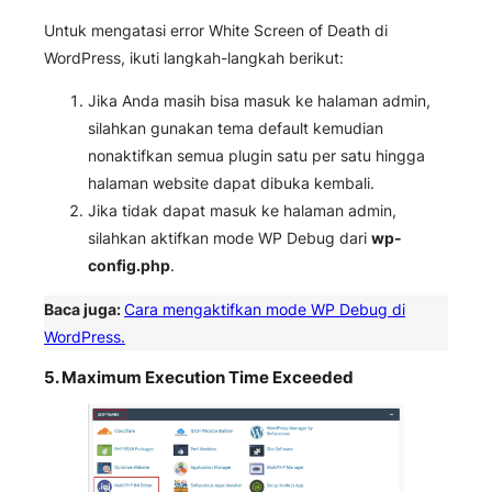
Untuk mengatasi error White Screen of Death di
WordPress, ikuti langkah-langkah berikut:
Jika Anda masih bisa masuk ke halaman admin,
silahkan gunakan tema default kemudian
nonaktifkan semua plugin satu per satu hingga
halaman website dapat dibuka kembali.
Jika tidak dapat masuk ke halaman admin,
silahkan aktifkan mode WP Debug dari
wp-
config.php
.
Baca juga:
Cara mengaktifkan mode WP Debug di
WordPress.
5. Maximum Execution Time Exceeded