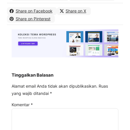
Share on Facebook
Share on X
Share on Pinterest
Tinggalkan Balasan
Alamat email Anda tidak akan dipublikasikan.
Ruas
yang wajib ditandai
*
Komentar
*