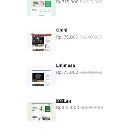
Rp315.000
Rp520.000
Opini
Rp175.000
Rp240.000
Linimasa
Rp175.000
Rp240.000
EiShop
Rp345.000
Rp520.000