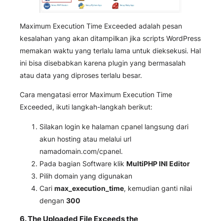
Maximum Execution Time Exceeded adalah pesan
kesalahan yang akan ditampilkan jika scripts WordPress
memakan waktu yang terlalu lama untuk dieksekusi. Hal
ini bisa disebabkan karena plugin yang bermasalah
atau data yang diproses terlalu besar.
Cara mengatasi error Maximum Execution Time
Exceeded, ikuti langkah-langkah berikut:
Silakan login ke halaman cpanel langsung dari
akun hosting atau melalui url
namadomain.com/cpanel
.
Pada bagian Software klik
MultiPHP INI Editor
Pilih domain yang digunakan
Cari
max_execution_time
, kemudian ganti nilai
dengan
300
6. The Uploaded File Exceeds the