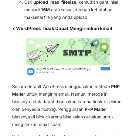
Cari
upload_max_filesize
, kemudian ganti nilai
menjadi
16M
atau sesuai dengan kebutuhan
maksimal file yang Anda upload.
7. WordPress Tidak Dapat Mengirimkan Email
Secara default WordPress menggunakan metode
PHP
Mailer
untuk mengirim email. Namun, metode ini
biasanya tidak dapat digunakan karena tidak diizinkan
oleh penyedia hosting. Penggunaan
PHP Mailer
biasanya di blokir karena bisa salah gunakan untuk
mengirimkan email spam.