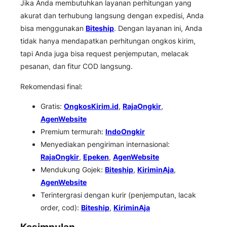
Jika Anda membutuhkan layanan perhitungan yang
akurat dan terhubung langsung dengan expedisi, Anda
bisa menggunakan
Biteship
. Dengan layanan ini, Anda
tidak hanya mendapatkan perhitungan ongkos kirim,
tapi Anda juga bisa request penjemputan, melacak
pesanan, dan fitur COD langsung.
Rekomendasi final:
Gratis:
OngkosKirim.id
,
RajaOngkir
,
AgenWebsite
Premium termurah:
IndoOngkir
Menyediakan pengiriman internasional:
RajaOngkir
,
Epeken
,
AgenWebsite
Mendukung Gojek:
Biteship
,
KiriminAja
,
AgenWebsite
Terintergrasi dengan kurir (penjemputan, lacak
order, cod):
Biteship
,
KiriminAja