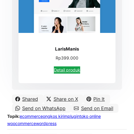
LarisManis
Rp399.000
Detail produk
Shared
Share on X
Pin It
Send on WhatsApp
Send on Email
Topik:
ecommerce
ongkos kirim
plugin
toko online
woocommerce
wordpress