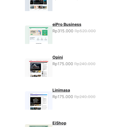
eiPro Business
Rp315.000
Rp520.000
Opini
Rp175.000
Rp240.000
Linimasa
Rp175.000
Rp240.000
EiShop