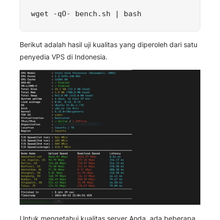
wget -qO- bench.sh | bash
Berikut adalah hasil uji kualitas yang diperoleh dari satu
penyedia VPS di Indonesia.
Untuk mengetahui kualitas server Anda, ada beberapa