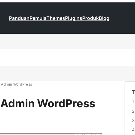
Panduan
Pemula
Themes
Plugins
Produk
Blog
n Admin WordPress
T
n Admin WordPress