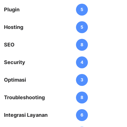
Plugin
5
Hosting
5
SEO
8
Security
4
Optimasi
3
Troubleshooting
8
Integrasi Layanan
6