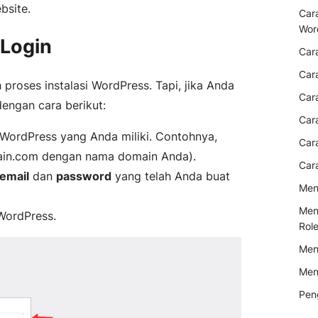
bsite.
Car
Wor
 Login
Car
Car
proses instalasi WordPress. Tapi, jika Anda
Car
engan cara berikut:
Car
ordPress yang Anda miliki. Contohnya,
Car
ain.com dengan nama domain Anda).
Car
email
dan
password
yang telah Anda buat
Men
Men
WordPress.
Rol
Men
Men
Pen