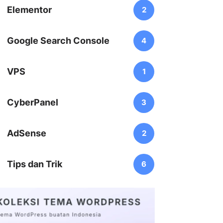
Elementor
2
Google Search Console
4
VPS
1
CyberPanel
3
AdSense
2
Tips dan Trik
6