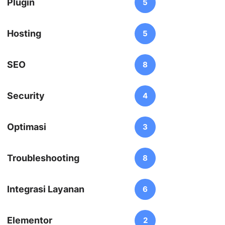
Plugin
5
Hosting
5
SEO
8
Security
4
Optimasi
3
Troubleshooting
8
Integrasi Layanan
6
Elementor
2