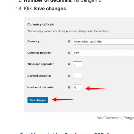
Number of decimals:
Isi dengan 0
Klik
Save changes
WooCommerce Pengat