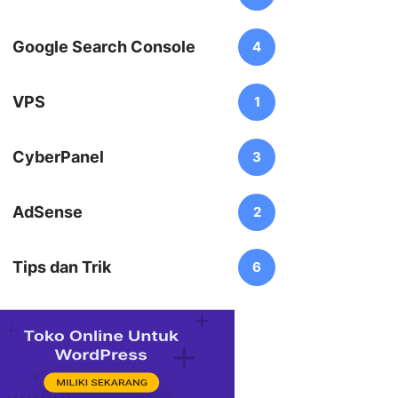
Google Search Console
4
VPS
1
CyberPanel
3
AdSense
2
Tips dan Trik
6