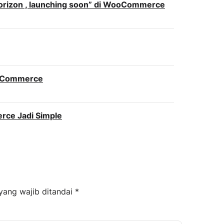
horizon , launching soon” di WooCommerce
ooCommerce
ce Jadi Simple
yang wajib ditandai
*