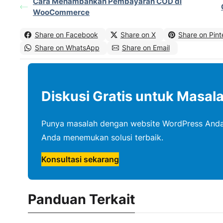
Cara Menambahkan Pembayaran COD di
WooCommerce
Share on Facebook
Share on X
Share on Pint
Share on WhatsApp
Share on Email
Diskusi Gratis untuk Masal
Punya masalah dengan website WordPress Anda
Anda menemukan solusi terbaik.
Konsultasi sekarang
Panduan Terkait