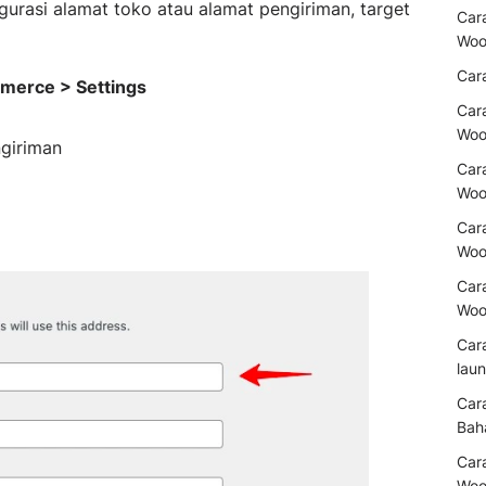
rasi alamat toko atau alamat pengiriman, target
Car
Woo
Car
erce > Settings
Car
Woo
ngiriman
Car
Woo
Car
Woo
Cara
Woo
Cara
lau
Car
Bah
Car
Woo