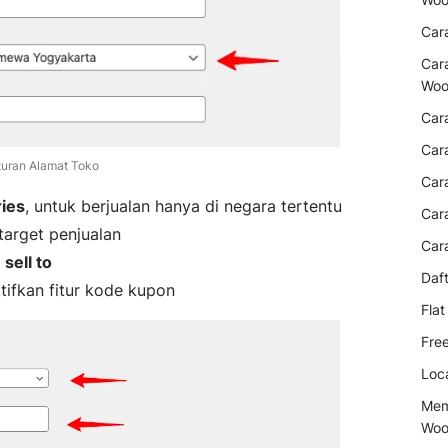
Car
Car
Woo
Car
Car
ran Alamat Toko
Car
ries
, untuk berjualan hanya di negara tertentu
Car
target penjualan
Car
sell to
Daf
tifkan fitur kode kupon
Fla
Fre
Loc
Mem
Woo