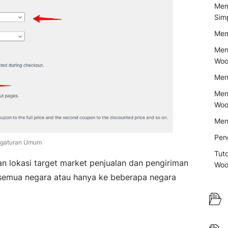
Mem
Sim
Mem
Men
Woo
Men
Men
Woo
Men
Pen
gaturan Umum
Tuto
n lokasi target market penjualan dan pengiriman
Woo
semua negara atau hanya ke beberapa negara