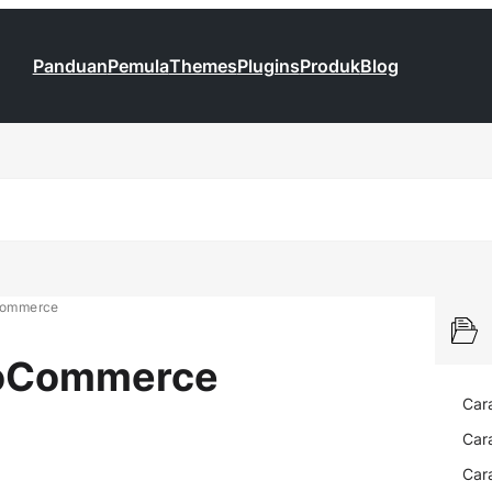
Panduan
Pemula
Themes
Plugins
Produk
Blog
Commerce
oCommerce
Car
Car
Car