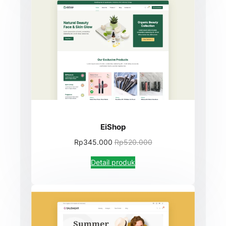
EiShop
Rp345.000
Rp520.000
Detail produk