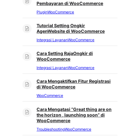
Pembayaran di WooCommerce
Plugin
WooCommerce
Tutorial Setting Ongkir
AgenWebsite di WooCommerce
Integrasi Layanan
WooCommerce
Cara Setting RajaOngkir di
WooCommerce
Integrasi Layanan
WooCommerce
Cara Mengaktifkan Fitur Registrasi
di WooCommerce
WooCommerce
Cara Mengatasi “Great thing are on
the horizon , launching soon” di
WooCommerce
Troubleshooting
WooCommerce